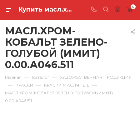
0
Купить масл.хром-кобальт зелено-голубой (имит) 0.00.А046.511 в Ростове-на-Дону
МАСЛ.ХРОМ-
КОБАЛЬТ ЗЕЛЕНО-
ГОЛУБОЙ (ИМИТ)
0.00.А046.511
—
—
Главная
Каталог
ХУДОЖЕСТВЕННАЯ ПРОДУКЦИЯ
—
—
—
КРАСКИ
КРАСКИ МАСЛЯНЫЕ
МАСЛ.ХРОМ-КОБАЛЬТ ЗЕЛЕНО-ГОЛУБОЙ (ИМИТ)
0.00.А046.511