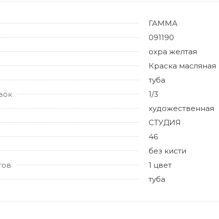
ГАММА
091190
охра желтая
Краска масляная
туба
вок
1/3
художественная
СТУДИЯ
46
без кисти
тов
1 цвет
туба