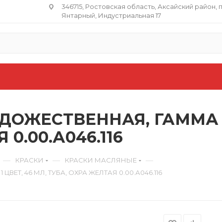
346715, Ростовская область​, Аксайский район, 
Янтарный, Индустриальная 17
ДОЖЕСТВЕННАЯ, ГАММА «С
 0.00.А046.116
—
—
—
КРАСКИ
КРАСКИ МАСЛЯНЫЕ
ЕТ, 46 МЛ, ТУБА, ОХРА ЖЕЛТАЯ 0.00.А046.116