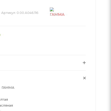
Артикул:
0.00.А046.116
9
ГАММА
елтая
асляная