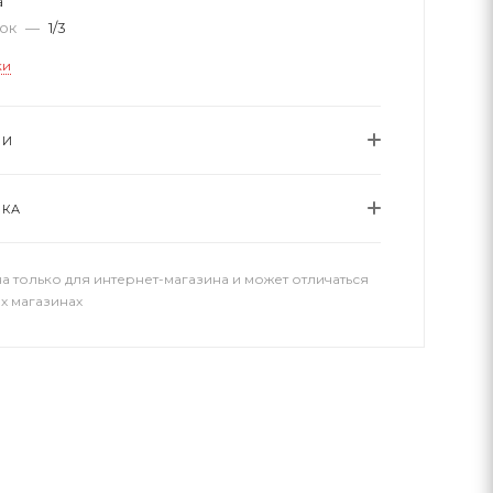
а
вок
—
1/3
ки
ИИ
ВКА
а только для интернет-магазина и может отличаться
х магазинах