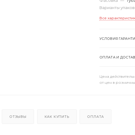
Фасовка
—
туб
Варианты упако
Все характеристи
УСЛОВИЯ ГАРАНТ
ОПЛАТА И ДОСТА
Цена действительн
от цен в розничны
ОТЗЫВЫ
КАК КУПИТЬ
ОПЛАТА