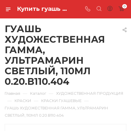
0
Купить гуашь художественная гамма, ультрамарин светлый, 110мл 0.20.В110.404 в Ростове-на-Дону
ГУАШЬ
ХУДОЖЕСТВЕННАЯ
ГАММА,
УЛЬТРАМАРИН
СВЕТЛЫЙ, 110МЛ
0.20.В110.404
—
—
Главная
Каталог
ХУДОЖЕСТВЕННАЯ ПРОДУКЦИЯ
—
—
—
КРАСКИ
КРАСКИ ГУАШЕВЫЕ
ГУАШЬ ХУДОЖЕСТВЕННАЯ ГАММА, УЛЬТРАМАРИН
СВЕТЛЫЙ, 110МЛ 0.20.В110.404