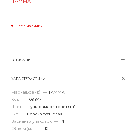
Нет в наличии
ОПИСАНИЕ
ХАРАКТЕРИСТИКИ
Марка(Бренд)
—
ГАММА
Код
—
109847
Цвет
—
ультрамарин светлый
Тип
—
Краска гуашевая
Варианты упаковок
—
1/11
Объем (мл)
—
110