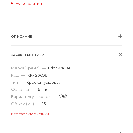
Нет в наличии
ОПИСАНИЕ
ХАРАКТЕРИСТИКИ
Марка(Бренд)
—
ErichKrause
Код
—
КК-120698
Тип
—
Краска гуашевая
Фасовка
—
банка
Варианты упаковок
—
1/8/24
Объем (мл)
—
15
Все характеристики