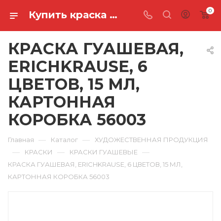
0
Купить краска гуашевая, erichkrause, 6 цветов, 15 мл, картонная коробка 56003 в Ростове-на-Дону
КРАСКА ГУАШЕВАЯ,
ERICHKRAUSE, 6
ЦВЕТОВ, 15 МЛ,
КАРТОННАЯ
КОРОБКА 56003
—
—
Главная
Каталог
ХУДОЖЕСТВЕННАЯ ПРОДУКЦИЯ
—
—
—
КРАСКИ
КРАСКИ ГУАШЕВЫЕ
КРАСКА ГУАШЕВАЯ, ERICHKRAUSE, 6 ЦВЕТОВ, 15 МЛ,
КАРТОННАЯ КОРОБКА 56003