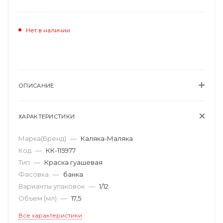
Нет в наличии
ОПИСАНИЕ
ХАРАКТЕРИСТИКИ
Марка(Бренд)
—
Каляка-Маляка
Код
—
КК-115977
Тип
—
Краска гуашевая
Фасовка
—
банка
Варианты упаковок
—
1/12
Объем (мл)
—
17,5
Все характеристики