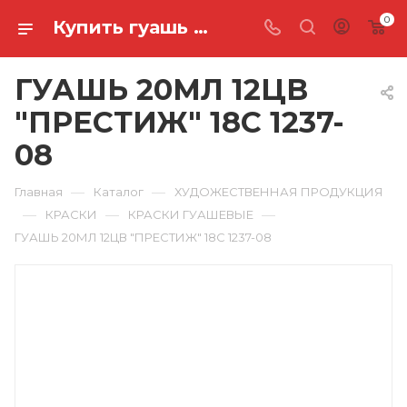
0
Купить гуашь 20мл 12цв "престиж" 18С 1237-08 в Ростове-на-Дону
ГУАШЬ 20МЛ 12ЦВ
"ПРЕСТИЖ" 18С 1237-
08
—
—
Главная
Каталог
ХУДОЖЕСТВЕННАЯ ПРОДУКЦИЯ
—
—
—
КРАСКИ
КРАСКИ ГУАШЕВЫЕ
ГУАШЬ 20МЛ 12ЦВ "ПРЕСТИЖ" 18С 1237-08