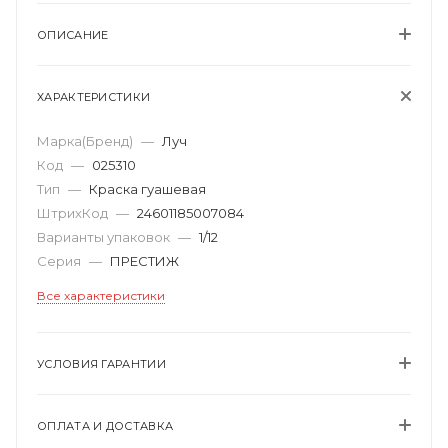
ОПИСАНИЕ
ХАРАКТЕРИСТИКИ
Марка(Бренд)
—
Луч
Код
—
025310
Тип
—
Краска гуашевая
ШтрихКод
—
24601185007084
Варианты упаковок
—
1/12
Серия
—
ПРЕСТИЖ
Все характеристики
УСЛОВИЯ ГАРАНТИИ
ОПЛАТА И ДОСТАВКА