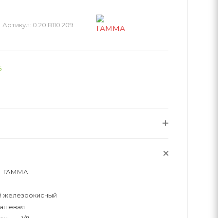
Артикул:
0.20.В110.209
6
ГАММА
й железоокисный
уашевая