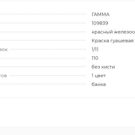
ГАММА
109839
красный железо
Краска гуашевая
вок
1/11
110
без кисти
тов
1 цвет
банка