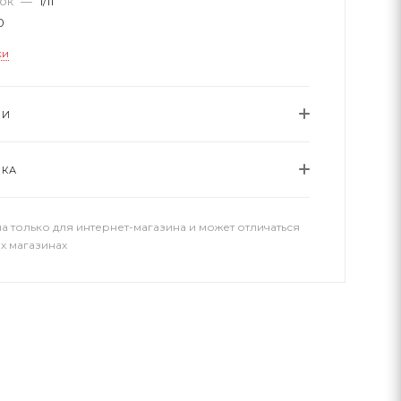
вок
—
1/11
0
ки
ИИ
ВКА
а только для интернет-магазина и может отличаться
х магазинах