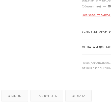
Варианты упако
Объем (мл)
—
11
Все характеристи
УСЛОВИЯ ГАРАНТ
ОПЛАТА И ДОСТА
Цена действительн
от цен в розничны
ОТЗЫВЫ
КАК КУПИТЬ
ОПЛАТА