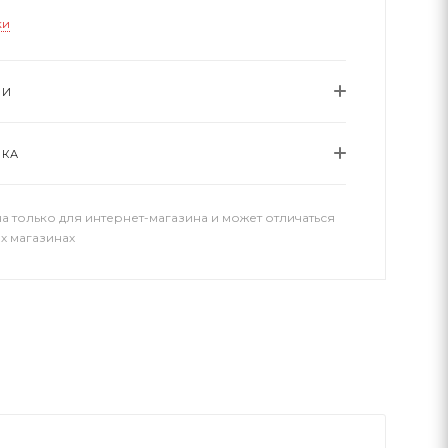
ки
ИИ
ВКА
а только для интернет-магазина и может отличаться
х магазинах