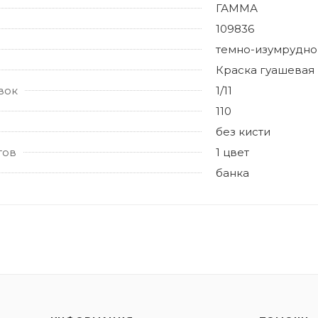
ГАММА
109836
темно-изумрудно
Краска гуашевая
вок
1/11
110
без кисти
тов
1 цвет
банка