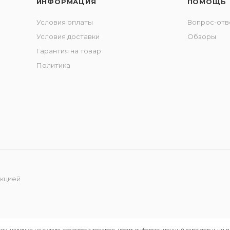
ИНФОРМАЦИЯ
ПОМОЩЬ
Условия оплаты
Вопрос-отв
Условия доставки
Обзоры
Гарантия на товар
Политика
укцией
ик, наличия на складе, стоимости товаров, носит информационный характер и ни