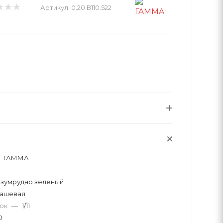
Артикул:
0.20.В110.522
ГАММА
изумрудно зеленый
уашевая
вок
—
1/11
0