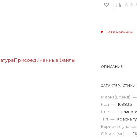
Нет в наличии
ОПИСАНИЕ
ХАРАКТЕРИСТИКИ
Марка(Бренд)
—
Код
—
109836
Цвет
—
темно-
Тип
—
Краска г
Варианты упако
Объем (мл)
—
11