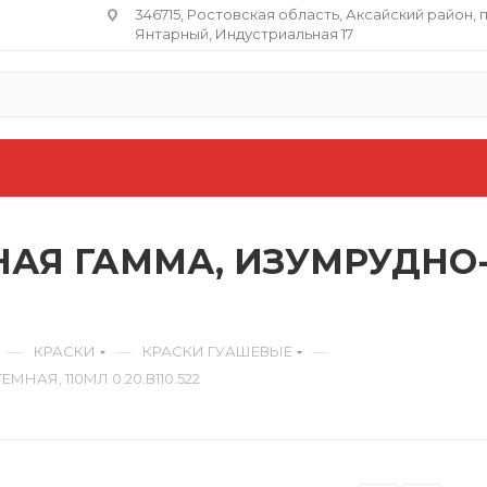
346715, Ростовская область​, Аксайский район, 
Янтарный, Индустриальная 17
АЯ ГАММА, ИЗУМРУДНО-
—
—
—
КРАСКИ
КРАСКИ ГУАШЕВЫЕ
АЯ, 110МЛ 0.20.В110.522