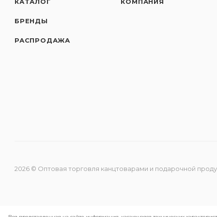
КАТАЛОГ
КОМПАНИЯ
БРЕНДЫ
РАСПРОДАЖА
2026 © Оптовая торговля канцтоварами и подарочной прод
Вся представленная на сайте информация, касающаяся технических характерист