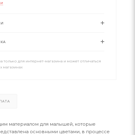
ки
ИИ
ВКА
а только для интернет-магазина и может отличаться
х магазинах
ЛАТА
щим материалом для малышей, которые
редставлена основными цветами, в процессе