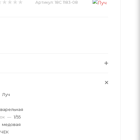
Артикул:
18С 1183-08
Луч
кварельная
вок
—
1/55
медовая
ОЧЕК