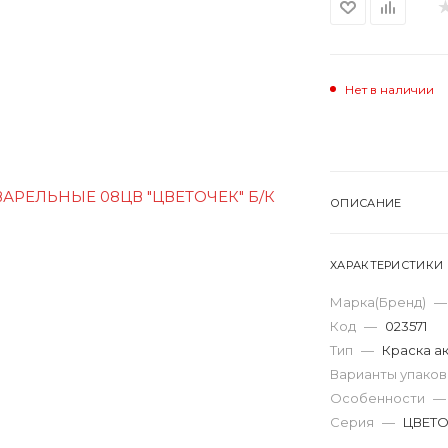
Нет в наличии
ОПИСАНИЕ
ХАРАКТЕРИСТИКИ
Марка(Бренд)
—
Код
—
023571
Тип
—
Краска а
Варианты упако
Особенности
—
Серия
—
ЦВЕТ