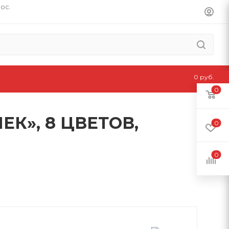
пос.
0 руб.
0
К», 8 ЦВЕТОВ,
0
0