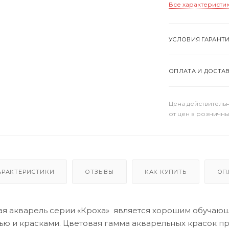
Все характеристи
УСЛОВИЯ ГАРАНТ
ОПЛАТА И ДОСТА
Цена действительн
от цен в розничны
АРАКТЕРИСТИКИ
ОТЗЫВЫ
КАК КУПИТЬ
ОП
ая акварель серии «Кроха» является хорошим обучаю
тью и красками. Цветовая гамма акварельных красок п