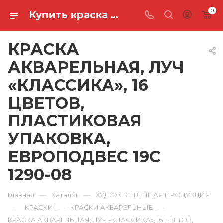
0
Купить краска акварельная, луч «классика», 16 цветов, пластиковая упаковка, европодвес 19С 1290-08 в Ростове-на-Дону
КРАСКА
АКВАРЕЛЬНАЯ, ЛУЧ
«КЛАССИКА», 16
ЦВЕТОВ,
ПЛАСТИКОВАЯ
УПАКОВКА,
ЕВРОПОДВЕС 19С
1290-08
—
—
Главная
Каталог
ХУДОЖЕСТВЕННАЯ ПРОДУКЦИЯ
—
—
—
КРАСКИ
КРАСКИ АКВАРЕЛЬНЫЕ
КРАСКА АКВАРЕЛЬНАЯ, ЛУЧ «КЛАССИКА», 16 ЦВЕТОВ,