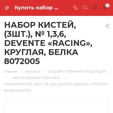
0
Купить набор кистей, (3шт.), № 1,3,6, devente «racing», круглая, белка 8072005 в Ростове-на-Дону
НАБОР КИСТЕЙ,
(3ШТ.), № 1,3,6,
DEVENTE «RACING»,
КРУГЛАЯ, БЕЛКА
8072005
—
—
Главная
Каталог
ХУДОЖЕСТВЕННАЯ ПРОДУКЦИЯ
—
—
КИСТИ ХУДОЖЕСТВЕННЫЕ
НАБОР КИСТЕЙ, (3ШТ.), № 1,3,6, DEVENTE «RACING», КРУГЛАЯ,
БЕЛКА 8072005