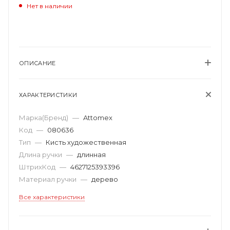
Нет в наличии
ОПИСАНИЕ
ХАРАКТЕРИСТИКИ
Марка(Бренд)
—
Attomex
Код
—
080636
Тип
—
Кисть художественная
Длина ручки
—
длинная
ШтрихКод
—
4627125393396
Материал ручки
—
дерево
Все характеристики