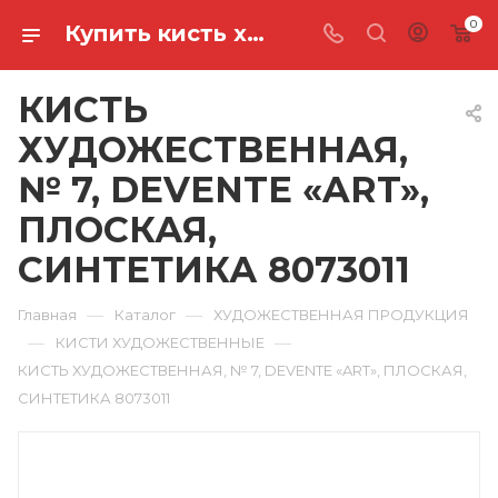
0
Купить кисть художественная, № 7, devente «art», плоская, синтетика 8073011 в Ростове-на-Дону
КИСТЬ
ХУДОЖЕСТВЕННАЯ,
№ 7, DEVENTE «ART»,
ПЛОСКАЯ,
СИНТЕТИКА 8073011
—
—
Главная
Каталог
ХУДОЖЕСТВЕННАЯ ПРОДУКЦИЯ
—
—
КИСТИ ХУДОЖЕСТВЕННЫЕ
КИСТЬ ХУДОЖЕСТВЕННАЯ, № 7, DEVENTE «ART», ПЛОСКАЯ,
СИНТЕТИКА 8073011