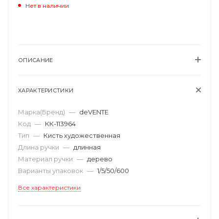
Нет в наличии
ОПИСАНИЕ
ХАРАКТЕРИСТИКИ
Марка(Бренд)
—
deVENTE
Код
—
КК-113964
Тип
—
Кисть художественная
Длина ручки
—
длинная
Материал ручки
—
дерево
Варианты упаковок
—
1/5/50/600
Все характеристики