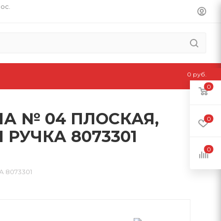
пос.
0 руб.
0
А № 04 ПЛОСКАЯ,
0
РУЧКА 8073301
0
 8073301