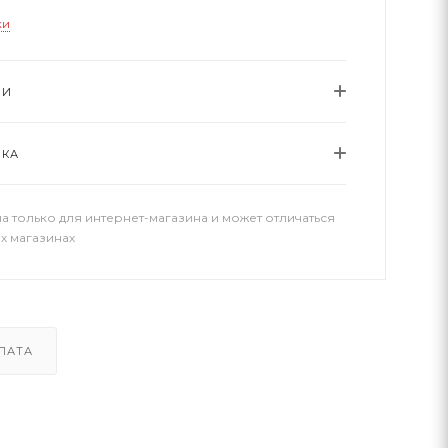
ки
ИИ
ВКА
а только для интернет-магазина и может отличаться
х магазинах
ЛАТА