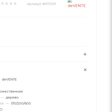
Артикул:
8073301
deVENTE
дожественная
—
дерево
вок
—
1/10/200/600
O