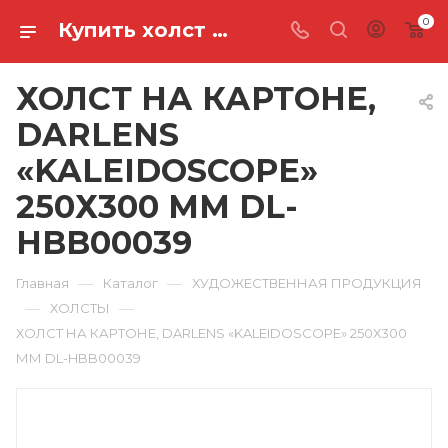
0
Купить холст на картоне, darlens «kaleidoscope» 250х300 мм DL-HBB00039 в Ростове-на-Дону
ХОЛСТ НА КАРТОНЕ,
DARLENS
«KALEIDOSCOPE»
250Х300 ММ DL-
HBB00039
—
—
Главная
Каталог
ХУДОЖЕСТВЕННАЯ ПРОДУКЦИЯ
—
—
ХОЛСТЫ
ХОЛСТ НА КАРТОНЕ, DARLENS «KALEIDOSCOPE» 250Х300
ММ DL-HBB00039