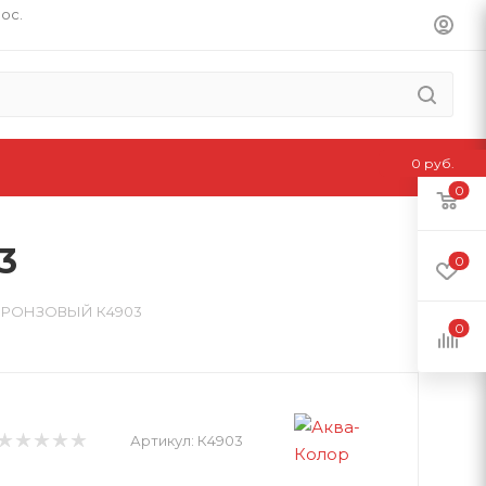
пос.
0 руб.
0
3
0
 БРОНЗОВЫЙ К4903
0
Артикул:
К4903