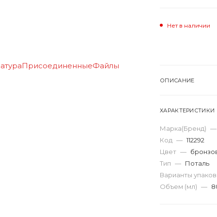
Нет в наличии
ОПИСАНИЕ
ХАРАКТЕРИСТИКИ
Марка(Бренд)
—
Код
—
112292
Цвет
—
бронзо
Тип
—
Поталь
Варианты упако
Объем (мл)
—
8