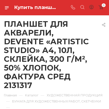
0
Купить планшет для акварели, devente «artistic studio» а4, 10л, склейка, 300 г/м², 50% хлопок, фактура сред 2131317 в Ростове-на-Дону
ПЛАНШЕТ ДЛЯ
АКВАРЕЛИ,
DEVENTE «ARTISTIC
STUDIO» А4, 10Л,
СКЛЕЙКА, 300 Г/М²,
50% ХЛОПОК,
ФАКТУРА СРЕД
2131317
—
—
Главная
Каталог
ХУДОЖЕСТВЕННАЯ ПРОДУКЦИЯ
—
БУМАГА ДЛЯ ХУДОЖЕСТВЕННЫХ РАБОТ, СКЕТЧБУКИ
—