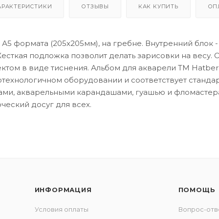
АРАКТЕРИСТИКИ
ОТЗЫВЫ
КАК КУПИТЬ
ОП
А5 формата (205х205мм), на гребне. Внутренний блок - 2
Жесткая подложка позволит делать зарисовки на весу.
том в виде тиснения. Альбом для акварели ТМ Hatber
ехнологичном оборудовании и соответствует стандар
ми, акварельными карандашами, гуашью и фломастерам
ческий досуг для всех.
ИНФОРМАЦИЯ
ПОМОЩЬ
Условия оплаты
Вопрос-отв