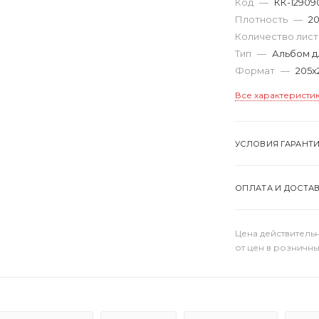
Код
—
КК-12909
Плотность
—
20
Количество лис
Тип
—
Альбом д
Формат
—
205х
Все характеристи
УСЛОВИЯ ГАРАНТ
ОПЛАТА И ДОСТА
Цена действительн
от цен в розничны