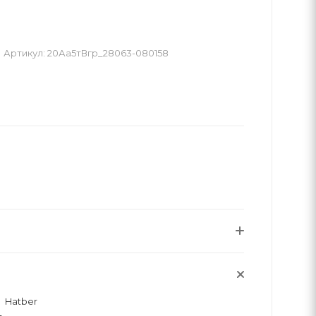
Артикул:
20Аа5тВгр_28063-080158
Hatber