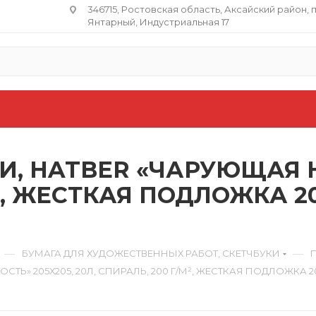
346715, Ростовская область​, Аксайский район, 
Янтарный, Индустриальная 17
, HATBER «ЧАРУЮЩАЯ Н
М², ЖЕСТКАЯ ПОДЛОЖКА 2
—
—
БУМАГА ДЛЯ ХУДОЖЕСТВЕННЫХ РАБОТ, СКЕТЧБУКИ
Ь» 205Х205, 20Л, СПИРАЛЬ, 200 Г/М², ЖЕСТКАЯ ПОДЛОЖКА 20