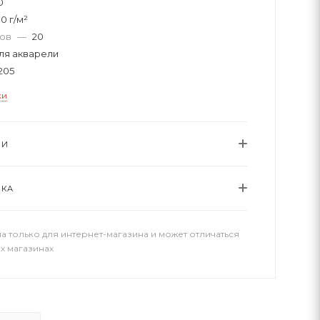
0
0 г/м²
тов
—
20
ля акварели
205
ки
ИИ
ВКА
а только для интернет-магазина и может отличаться
х магазинах