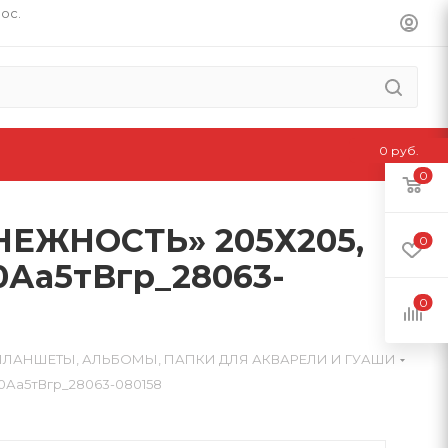
пос.
0 руб.
0
ЕЖНОСТЬ» 205Х205,
0
0Аа5тВгр_28063-
0
ПЛАНШЕТЫ, АЛЬБОМЫ, ПАПКИ ДЛЯ АКВАРЕЛИ И ГУАШИ
Аа5тВгр_28063-080158