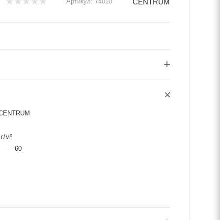
CENTRUM
Артикул:
74010
CENTRUM
 г/м²
в
—
60