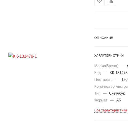
ОПИСАНИЕ
ХАРАКТЕРИСТИКИ
Марка(Бренд)
—
Код
—
КК-131478
Плотность
—
120
Количество листо
Тип
—
Скетчбук
Формат
—
А5
Все характеристики