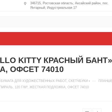
346715, Ростовская область​, Аксайский район, пос.
Янтарный, Индустриальная 17
LO KITTY КРАСНЫЙ БАНТ» А
А, ОФСЕТ 74010
—
БУМАГА ДЛЯ ХУДОЖЕСТВЕННЫХ РАБОТ, СКЕТЧБУКИ
ПЛАНШЕ
ПИРАЛЬ, 120 Г/М², ЖЕСТКАЯ ПОДЛОЖКА, ОФСЕТ 74010