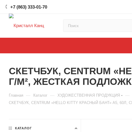
+7 (863) 333-01-70
СКЕТЧБУК, CENTRUM «HEL
Г/М², ЖЕСТКАЯ ПОДЛОЖК
—
—
—
Главная
Каталог
ХУДОЖЕСТВЕННАЯ ПРОДУКЦИЯ
СКЕТЧБУК, CENTRUM «HELLO KITTY КРАСНЫЙ БАНТ» А5, 60Л, С
КАТАЛОГ