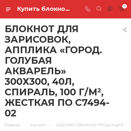
0
Купить блокнот для зарисовок, апплика «город. голубая акварель» 300х300, 40л, спираль, 100 г/м², жесткая по С7494-02 в Ростове-на-Дону
БЛОКНОТ ДЛЯ
ЗАРИСОВОК,
АППЛИКА «ГОРОД.
ГОЛУБАЯ
АКВАРЕЛЬ»
300Х300, 40Л,
СПИРАЛЬ, 100 Г/М²,
ЖЕСТКАЯ ПО С7494-
02
—
—
Главная
Каталог
ХУДОЖЕСТВЕННАЯ ПРОДУКЦИЯ