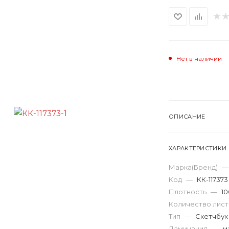
Нет в наличии
ОПИСАНИЕ
ХАРАКТЕРИСТИКИ
Марка(Бренд)
—
Код
—
КК-117373
Плотность
—
10
Количество лис
Тип
—
Скетчбук
Ламинация
—
м