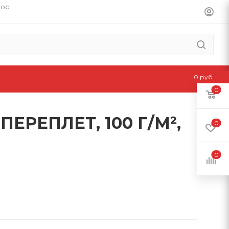
пос.
0 руб.
0
ЕРЕПЛЕТ, 100 Г/М²,
0
0