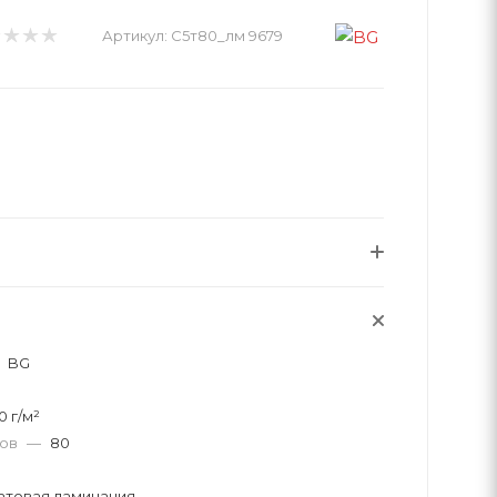
Артикул:
С5т80_лм 9679
BG
0 г/м²
тов
—
80
атовая ламинация