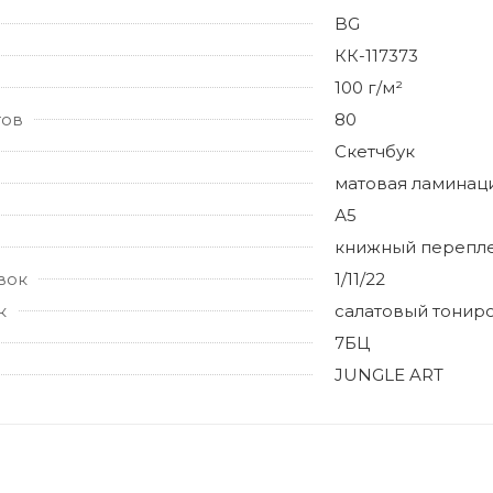
BG
КК-117373
100 г/м²
тов
80
Скетчбук
матовая ламинац
А5
книжный перепл
вок
1/11/22
к
салатовый тонир
7БЦ
JUNGLE ART