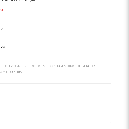
ки
ИИ
ВКА
а только для интернет-магазина и может отличаться
х магазинах