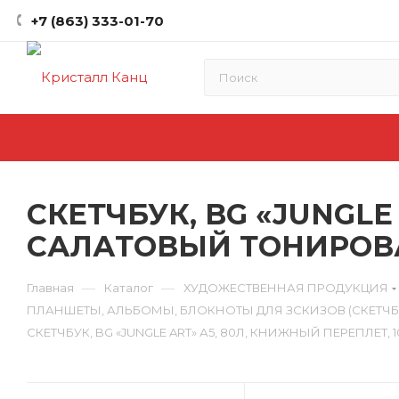
+7 (863) 333-01-70
СКЕТЧБУК, BG «JUNGLE 
САЛАТОВЫЙ ТОНИРОВА
—
—
Главная
Каталог
ХУДОЖЕСТВЕННАЯ ПРОДУКЦИЯ
ПЛАНШЕТЫ, АЛЬБОМЫ, БЛОКНОТЫ ДЛЯ ЗСКИЗОВ (СКЕТЧБ
СКЕТЧБУК, BG «JUNGLE ART» А5, 80Л, КНИЖНЫЙ ПЕРЕПЛЕТ