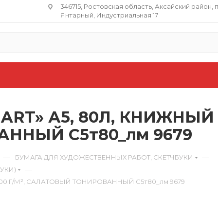
346715, Ростовская область​, Аксайский район, 
Янтарный, Индустриальная 17
ART» А5, 80Л, КНИЖНЫЙ П
ННЫЙ С5т80_лм 9679
—
—
БУМАГА ДЛЯ ХУДОЖЕСТВЕННЫХ РАБОТ, СКЕТЧБУКИ
—
УКИ)
, 100 Г/М², САЛАТОВЫЙ ТОНИРОВАННЫЙ С5т80_лм 9679