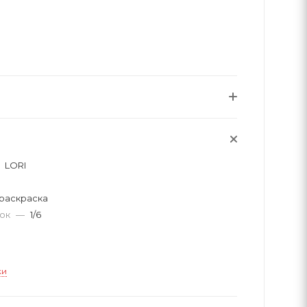
LORI
раскраска
вок
—
1/6
ки