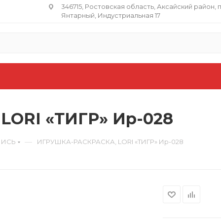
346715, Ростовская область​, Аксайский район, 
Янтарный, Индустриальная 17
ORI «ТИГР» Ир-028
—
ПИСЬ
ИГРУШКА-РАСКРАСКА, LORI «ТИГР» Ир-028