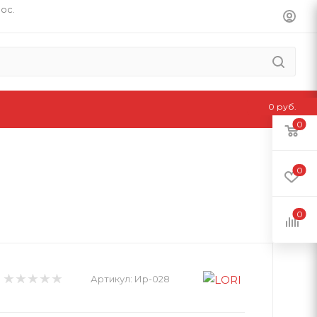
пос.
0 руб.
0
0
0
Артикул:
Ир-028