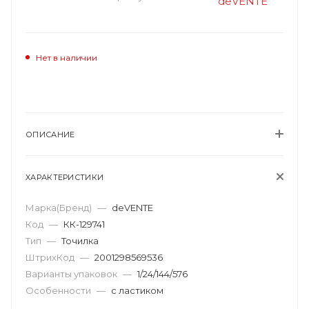
Нет в наличии
ОПИСАНИЕ
ХАРАКТЕРИСТИКИ
Марка(Бренд)
—
deVENTE
Код
—
КК-129741
Тип
—
Точилка
ШтрихКод
—
2001298569536
Варианты упаковок
—
1/24/144/576
Особенности
—
с ластиком