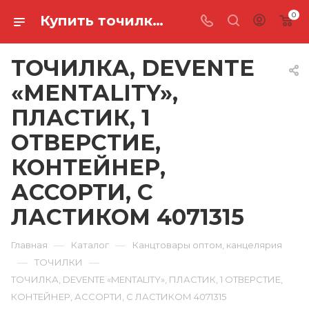
0
Купить точилка, devente «mentality», пластик, 1 отверстие, контейнер, ассорти, с ластиком 4071315 в Ростове-на-Дону
ТОЧИЛКА, DEVENTE
«MENTALITY»,
ПЛАСТИК, 1
ОТВЕРСТИЕ,
КОНТЕЙНЕР,
АССОРТИ, С
ЛАСТИКОМ 4071315
—
—
Главная
Каталог
Канцтовары оптом, канцелярия
—
—
ТОЧИЛКИ
ТОЧИЛКА, DEVENTE «MENTALITY», ПЛАСТИК, 1 ОТВЕРСТИЕ,
КОНТЕЙНЕР, АССОРТИ, С ЛАСТИКОМ 4071315