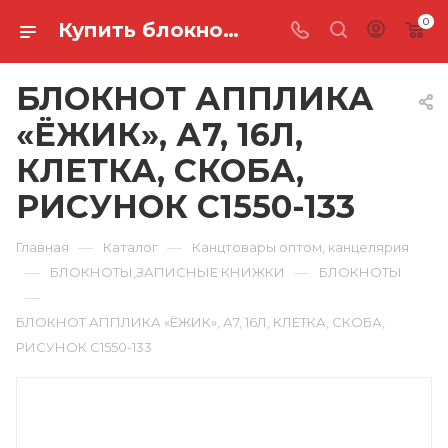
0
Купить блокнот апплика «ёжик», а7, 16л, клетка, скоба, рисунок С1550-133 в Ростове-на-Дону
БЛОКНОТ АППЛИКА
«ЁЖИК», А7, 16Л,
КЛЕТКА, СКОБА,
РИСУНОК С1550-133
—
—
Главная
Каталог
Канцтовары оптом, канцелярия
—
—
БЛОКНОТЫ,ЗАПИСНЫЕ КНИЖКИ
БЛОКНОТЫ
—
БЛОКНОТ АППЛИКА «ЁЖИК», А7, 16Л, КЛЕТКА, СКОБА,
РИСУНОК С1550-133