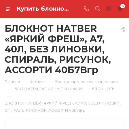
0
Купить блокнот hatber «яркий фреш», а7, 40л, без линовки, спираль, рисунок, ассорти 40Б7Вгр в Ростове-на-Дону
БЛОКНОТ HATBER
«ЯРКИЙ ФРЕШ», А7,
40Л, БЕЗ ЛИНОВКИ,
СПИРАЛЬ, РИСУНОК,
АССОРТИ 40Б7Вгр
—
—
Главная
Каталог
Канцтовары оптом, канцелярия
—
—
БЛОКНОТЫ,ЗАПИСНЫЕ КНИЖКИ
БЛОКНОТЫ
—
БЛОКНОТ HATBER «ЯРКИЙ ФРЕШ», А7, 40Л, БЕЗ ЛИНОВКИ,
СПИРАЛЬ, РИСУНОК, АССОРТИ 40Б7Вгр