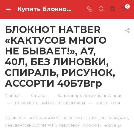
0
Купить блокнот hatber «кактусов много не бывает!», а7, 40л, без линовки, спираль, рисунок, ассорти 40Б7Вгр в Ростове-на-Дону
БЛОКНОТ HATBER
«КАКТУСОВ МНОГО
НЕ БЫВАЕТ!», А7,
40Л, БЕЗ ЛИНОВКИ,
СПИРАЛЬ, РИСУНОК,
АССОРТИ 40Б7Вгр
—
—
Главная
Каталог
Канцтовары оптом, канцелярия
—
—
БЛОКНОТЫ,ЗАПИСНЫЕ КНИЖКИ
БЛОКНОТЫ
—
БЛОКНОТ HATBER «КАКТУСОВ МНОГО НЕ БЫВАЕТ!», А7, 40Л,
БЕЗ ЛИНОВКИ, СПИРАЛЬ, РИСУНОК, АССОРТИ 40Б7Вгр