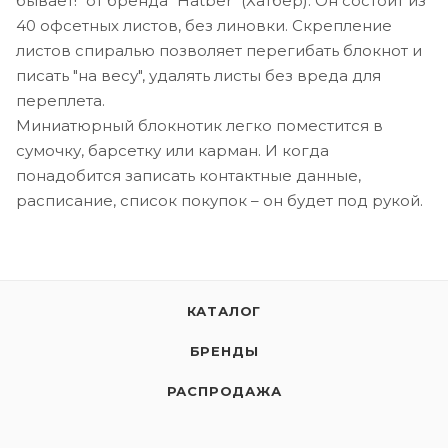
бывает!" от бренда "Hatber" (Хатбер). Он состоит из
40 офсетных листов, без линовки. Скрепление
листов спиралью позволяет перегибать блокнот и
писать "на весу", удалять листы без вреда для
переплета.
Миниатюрный блокнотик легко поместится в
сумочку, барсетку или карман. И когда
понадобится записать контактные данные,
расписание, список покупок – он будет под рукой.
КАТАЛОГ
БРЕНДЫ
РАСПРОДАЖА