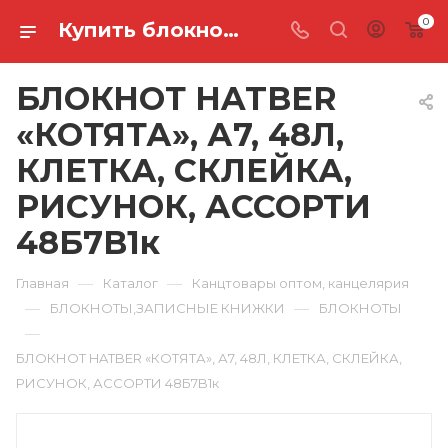
0
Купить блокнот hatber «котята», а7, 48л, клетка, склейка, рисунок, ассорти 48Б7B1к в Ростове-на-Дону
БЛОКНОТ HATBER
«КОТЯТА», А7, 48Л,
КЛЕТКА, СКЛЕЙКА,
РИСУНОК, АССОРТИ
48Б7B1к
—
—
Главная
Каталог
Канцтовары оптом, канцелярия
—
—
БЛОКНОТЫ,ЗАПИСНЫЕ КНИЖКИ
БЛОКНОТЫ
—
БЛОКНОТ HATBER «КОТЯТА», А7, 48Л, КЛЕТКА, СКЛЕЙКА,
РИСУНОК, АССОРТИ 48Б7B1к