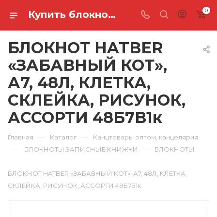
0
Купить блокнот hatber «забавный кот», а7, 48л, клетка, склейка, рисунок, ассорти 48Б7В1к в Ростове-на-Дону
БЛОКНОТ HATBER
«ЗАБАВНЫЙ КОТ»,
А7, 48Л, КЛЕТКА,
СКЛЕЙКА, РИСУНОК,
АССОРТИ 48Б7В1к
—
—
Главная
Каталог
Канцтовары оптом, канцелярия
—
—
БЛОКНОТЫ,ЗАПИСНЫЕ КНИЖКИ
БЛОКНОТЫ
—
БЛОКНОТ HATBER «ЗАБАВНЫЙ КОТ», А7, 48Л, КЛЕТКА,
СКЛЕЙКА, РИСУНОК, АССОРТИ 48Б7В1к