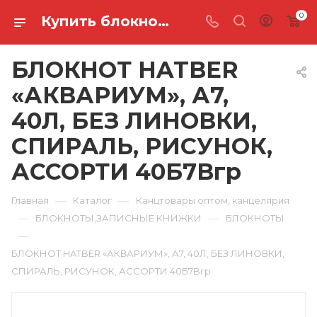
0
Купить блокнот hatber «аквариум», а7, 40л, без линовки, спираль, рисунок, ассорти 40Б7Bгр в Ростове-на-Дону
БЛОКНОТ HATBER
«АКВАРИУМ», А7,
40Л, БЕЗ ЛИНОВКИ,
СПИРАЛЬ, РИСУНОК,
АССОРТИ 40Б7Bгр
—
—
Главная
Каталог
Канцтовары оптом, канцелярия
—
—
БЛОКНОТЫ,ЗАПИСНЫЕ КНИЖКИ
БЛОКНОТЫ
—
БЛОКНОТ HATBER «АКВАРИУМ», А7, 40Л, БЕЗ ЛИНОВКИ,
СПИРАЛЬ, РИСУНОК, АССОРТИ 40Б7Bгр