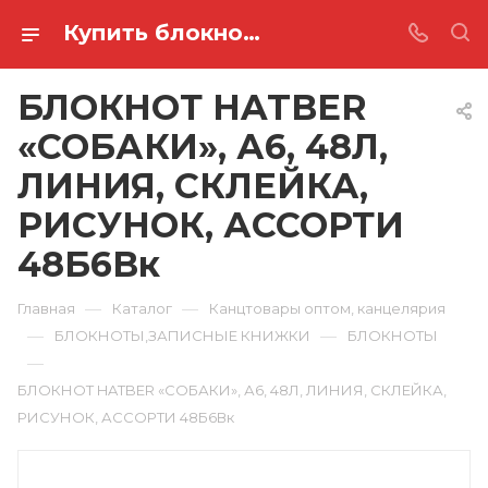
Купить блокнот hatber «собаки», а6, 48л, линия, склейка, рисунок, ассорти 48Б6Вк в Ростове-на-Дону
БЛОКНОТ HATBER
«СОБАКИ», А6, 48Л,
ЛИНИЯ, СКЛЕЙКА,
РИСУНОК, АССОРТИ
48Б6Вк
—
—
Главная
Каталог
Канцтовары оптом, канцелярия
—
—
БЛОКНОТЫ,ЗАПИСНЫЕ КНИЖКИ
БЛОКНОТЫ
—
БЛОКНОТ HATBER «СОБАКИ», А6, 48Л, ЛИНИЯ, СКЛЕЙКА,
РИСУНОК, АССОРТИ 48Б6Вк