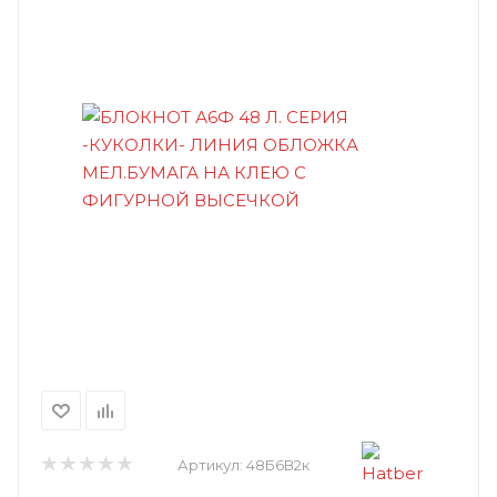
Артикул:
48Б6В2к