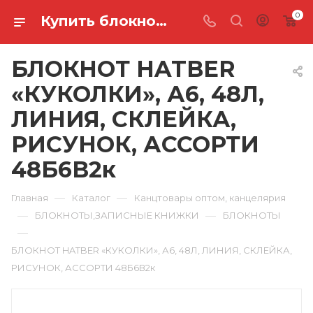
0
Купить блокнот hatber «куколки», а6, 48л, линия, склейка, рисунок, ассорти 48Б6В2к в Ростове-на-Дону
БЛОКНОТ HATBER
«КУКОЛКИ», А6, 48Л,
ЛИНИЯ, СКЛЕЙКА,
РИСУНОК, АССОРТИ
48Б6В2к
—
—
Главная
Каталог
Канцтовары оптом, канцелярия
—
—
БЛОКНОТЫ,ЗАПИСНЫЕ КНИЖКИ
БЛОКНОТЫ
—
БЛОКНОТ HATBER «КУКОЛКИ», А6, 48Л, ЛИНИЯ, СКЛЕЙКА,
РИСУНОК, АССОРТИ 48Б6В2к