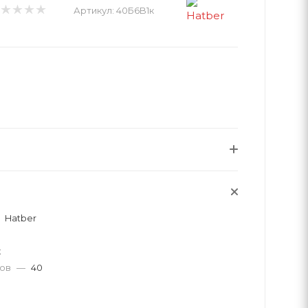
Артикул:
40Б6B1к
Hatber
к
тов
—
40