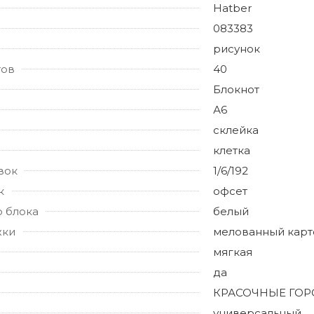
Hatber
083383
рисунок
тов
40
Блокнот
А6
склейка
клетка
вок
1/6/192
к
офсет
о блока
белый
жки
мелованный карт
мягкая
да
КРАСОЧНЫЕ ГОР
универсальный