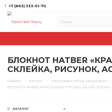
+7 (863) 333-01-70
БЛОКНОТ HATBER «КРАС
СКЛЕЙКА, РИСУНОК, А
—
—
Главная
Каталог
Канцтовары оптом, канцелярия
БЛОКНОТ HATBER «КРАСОЧНЫЕ ГОРОДА», А6, 40Л, КЛЕТКА,
КАТАЛОГ