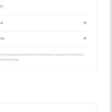
ки
ИИ
ВКА
а только для интернет-магазина и может отличаться
х магазинах