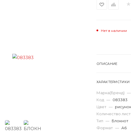
Нет в наличии
ОПИСАНИЕ
ХАРАКТЕРИСТИКИ
Марка(Бренд)
—
Код
—
083383
Цвет
—
рисуно
Количество лис
Тип
—
Блокнот
Формат
—
А6