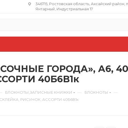
346715, Ростовская область​, Аксайский район, 
Янтарный, Индустриальная 17
ОЧНЫЕ ГОРОДА», А6, 40
ССОРТИ 40Б6B1к
—
—
—
БЛОКНОТЫ,ЗАПИСНЫЕ КНИЖКИ
БЛОКНОТЫ
 СКЛЕЙКА, РИСУНОК, АССОРТИ 40Б6B1к