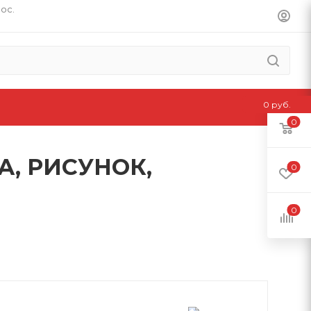
пос.
0 руб.
0
А, РИСУНОК,
0
0