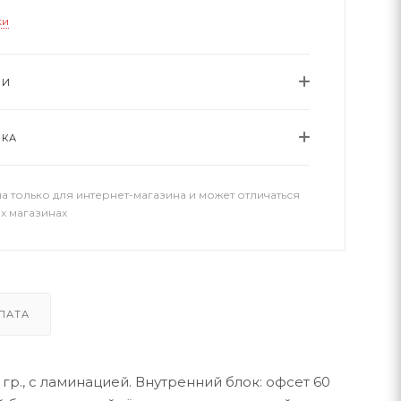
ки
ИИ
ВКА
а только для интернет-магазина и может отличаться
х магазинах
ЛАТА
гр., с ламинацией. Внутренний блок: офсет 60