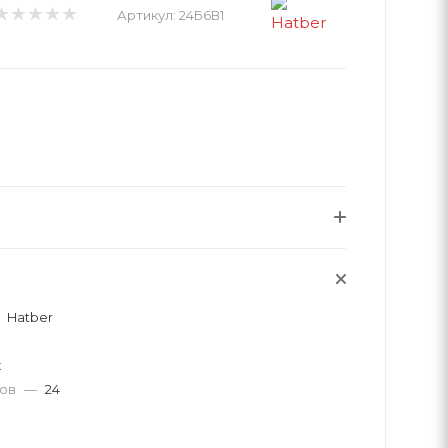
Артикул:
24Б6В1
Hatber
к
тов
—
24