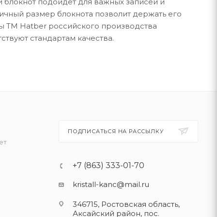
ый блокнот подойдёт для важных записей и
мичный размер блокнота позволит держать его
ты ТМ Hatber российского производства
ствуют стандартам качества.
ПОДПИСАТЬСЯ НА РАССЫЛКУ
ет
+7 (863) 333-01-70
kristall-kanc@mail.ru
346715, Ростовская область​,
Аксайский район, пос.