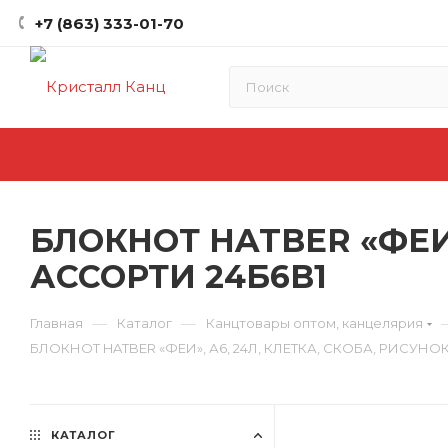
+7 (863) 333-01-70
БЛОКНОТ HATBER «ФЕИ»
АССОРТИ 24Б6В1
—
—
Главная
Каталог
Канцтовары оптом, канцелярия
БЛОКНОТ HATBER «ФЕИ», А6, 24Л, КЛЕТКА, СКОБА, РИСУНОК
КАТАЛОГ