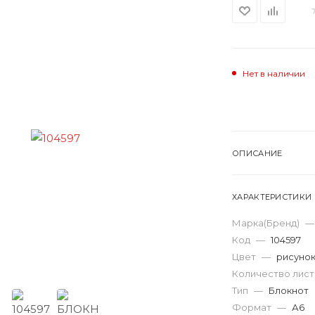
Нет в наличии
ОПИСАНИЕ
ХАРАКТЕРИСТИКИ
Марка(Бренд)
—
Код
—
104597
Цвет
—
рисуно
Количество лис
Тип
—
Блокнот
Формат
—
А6