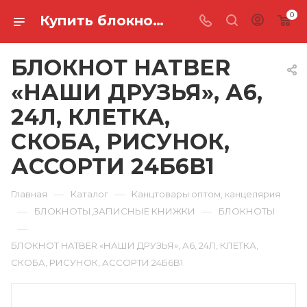
0
Купить блокнот hatber «наши друзья», а6, 24л, клетка, скоба, рисунок, ассорти 24Б6B1 в Ростове-на-Дону
БЛОКНОТ HATBER
«НАШИ ДРУЗЬЯ», А6,
24Л, КЛЕТКА,
СКОБА, РИСУНОК,
АССОРТИ 24Б6B1
—
—
Главная
Каталог
Канцтовары оптом, канцелярия
—
—
БЛОКНОТЫ,ЗАПИСНЫЕ КНИЖКИ
БЛОКНОТЫ
—
БЛОКНОТ HATBER «НАШИ ДРУЗЬЯ», А6, 24Л, КЛЕТКА,
СКОБА, РИСУНОК, АССОРТИ 24Б6B1