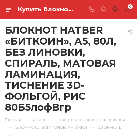
0
Купить блокнот hatber «биткоин», а5, 80л, без линовки, спираль, матовая ламинация, тиснение 3d-фольгой, рис 80Б5лофВгр в Ростове-на-Дону
БЛОКНОТ HATBER
«БИТКОИН», А5, 80Л,
БЕЗ ЛИНОВКИ,
СПИРАЛЬ, МАТОВАЯ
ЛАМИНАЦИЯ,
ТИСНЕНИЕ 3D-
ФОЛЬГОЙ, РИС
80Б5лофВгр
—
—
Главная
Каталог
Канцтовары оптом, канцелярия
—
—
БЛОКНОТЫ,ЗАПИСНЫЕ КНИЖКИ
БЛОКНОТЫ
—