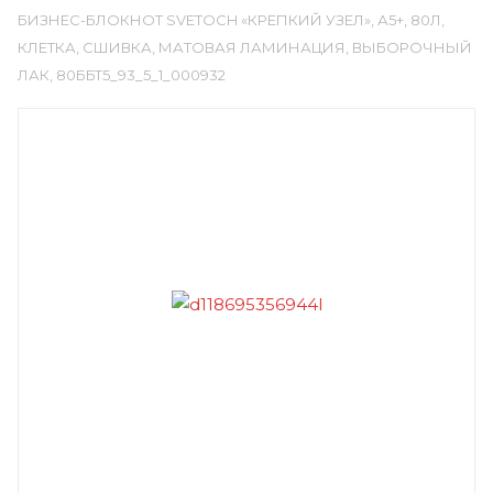
БИЗНЕС-БЛОКНОТ SVETOCH «КРЕПКИЙ УЗЕЛ», А5+, 80Л,
КЛЕТКА, СШИВКА, МАТОВАЯ ЛАМИНАЦИЯ, ВЫБОРОЧНЫЙ
ЛАК, 80ББТ5_93_5_1_000932