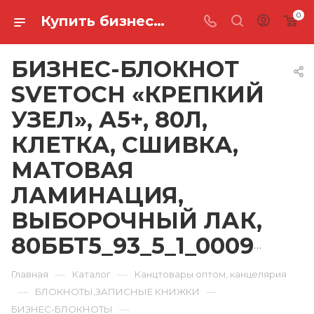
0
Купить бизнес-блокнот svetoch «крепкий узел», а5+, 80л, клетка, сшивка, матовая ламинация, выборочный лак, 80ББТ5_93_5_1_000932 в Ростове-на-Дону
БИЗНЕС-БЛОКНОТ
SVETOCH «КРЕПКИЙ
УЗЕЛ», А5+, 80Л,
КЛЕТКА, СШИВКА,
МАТОВАЯ
ЛАМИНАЦИЯ,
ВЫБОРОЧНЫЙ ЛАК,
80ББТ5_93_5_1_000932
—
—
Главная
Каталог
Канцтовары оптом, канцелярия
—
—
БЛОКНОТЫ,ЗАПИСНЫЕ КНИЖКИ
—
БИЗНЕС-БЛОКНОТЫ