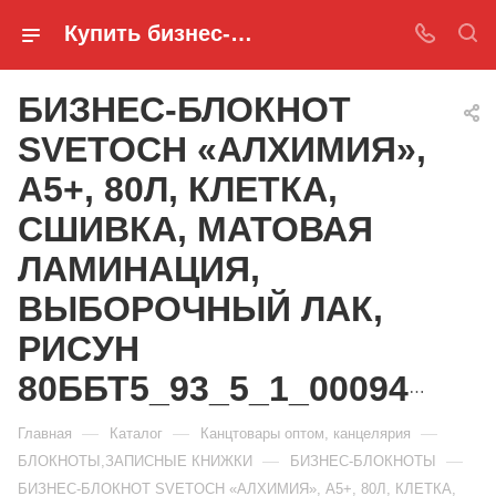
Купить бизнес-блокнот svetoch «алхимия», а5+, 80л, клетка, сшивка, матовая ламинация, выборочный лак, рисун 80ББТ5_93_5_1_000942 в Ростове-на-Дону
БИЗНЕС-БЛОКНОТ
SVETOCH «АЛХИМИЯ»,
А5+, 80Л, КЛЕТКА,
СШИВКА, МАТОВАЯ
ЛАМИНАЦИЯ,
ВЫБОРОЧНЫЙ ЛАК,
РИСУН
80ББТ5_93_5_1_000942
—
—
—
Главная
Каталог
Канцтовары оптом, канцелярия
—
—
БЛОКНОТЫ,ЗАПИСНЫЕ КНИЖКИ
БИЗНЕС-БЛОКНОТЫ
БИЗНЕС-БЛОКНОТ SVETOCH «АЛХИМИЯ», А5+, 80Л, КЛЕТКА,