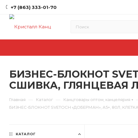
+7 (863) 333-01-70
БИЗНЕС-БЛОКНОТ SVETO
СШИВКА, ГЛЯНЦЕВАЯ Л
—
—
Главная
Каталог
Канцтовары оптом, канцелярия
БИЗНЕС-БЛОКНОТ SVETOCH «ДОБЕРМАН», А5+, 80Л, КЛЕТК
КАТАЛОГ