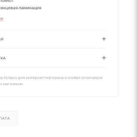
локнот
лянцевая ламинация
ки
ИИ
ВКА
а только для интернет-магазина и может отличаться
х магазинах
ЛАТА