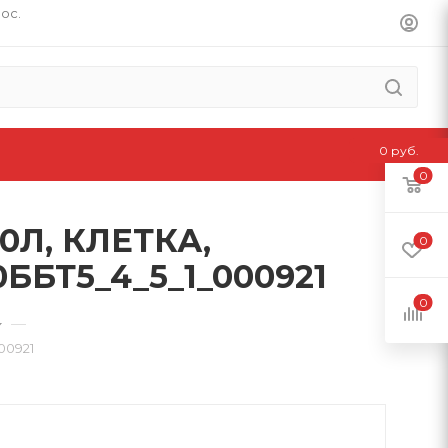
пос.
0 руб.
0
0Л, КЛЕТКА,
0
БТ5_4_5_1_000921
0
—
00921