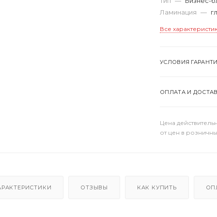
Тип
—
Бизнес-б
Ламинация
—
г
Все характеристи
УСЛОВИЯ ГАРАНТ
ОПЛАТА И ДОСТА
Цена действительн
от цен в розничны
АРАКТЕРИСТИКИ
ОТЗЫВЫ
КАК КУПИТЬ
ОП