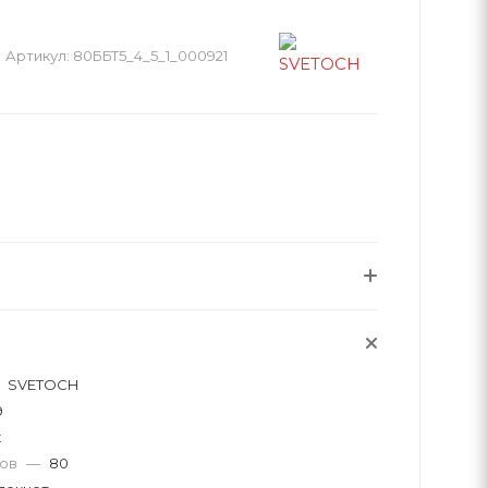
Артикул:
80ББТ5_4_5_1_000921
SVETOCH
9
к
тов
—
80