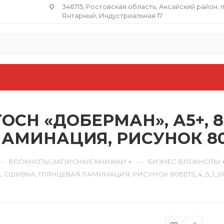
346715, Ростовская область​, Аксайский район, 
Янтарный, Индустриальная 17
CH «ДОБЕРМАН», А5+, 8
АМИНАЦИЯ, РИСУНОК 80Б
—
—
БЛОКНОТЫ,ЗАПИСНЫЕ КНИЖКИ
БИЗНЕС-БЛОКНОТЫ
А, СШИВКА, ГЛЯНЦЕВАЯ ЛАМИНАЦИЯ, РИСУНОК 80ББТ5_4_5_1_0