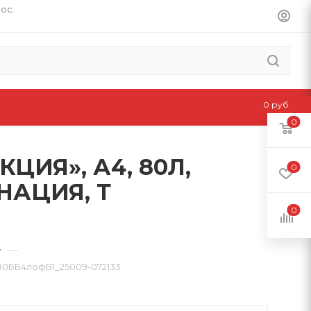
пос.
0 руб.
0
ИЯ», А4, 80Л,
0
НАЦИЯ, Т
0
—
ББ4лофВ1_25009-072133