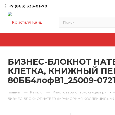
+7 (863) 333-01-70
БИЗНЕС-БЛОКНОТ HATB
КЛЕТКА, КНИЖНЫЙ ПЕ
80ББ4лофВ1_25009-072
—
—
Главная
Каталог
Канцтовары оптом, канцелярия
БИЗНЕС-БЛОКНОТ HATBER «МРАМОРНАЯ КОЛЛЕКЦИЯ», А4, 