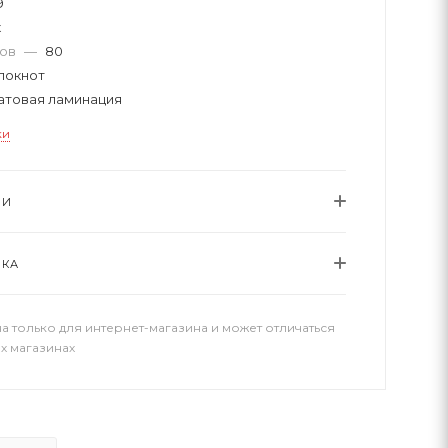
9
к
тов
—
80
локнот
атовая ламинация
ки
ИИ
ВКА
а только для интернет-магазина и может отличаться
х магазинах