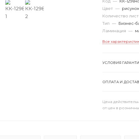
Код
—
КК-12984
Цвет
—
рисуно
Количество лис
Тип
—
Бизнес-б
Ламинация
—
м
Все характеристи
УСЛОВИЯ ГАРАНТ
ОПЛАТА И ДОСТА
Цена действительн
от цен в розничны