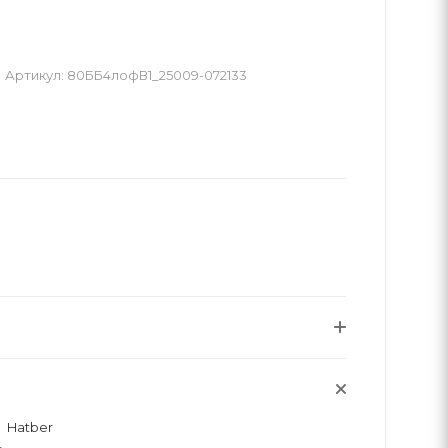
Артикул:
80ББ4лофВ1_25009-072133
Hatber