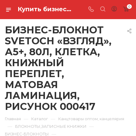
0
Купить бизнес-блокнот svetoch «взгляд», а5+, 80л, клетка, книжный переплет, матовая ламинация, рисунок 000417 в Ростове-на-Дону
БИЗНЕС-БЛОКНОТ
SVETOCH «ВЗГЛЯД»,
А5+, 80Л, КЛЕТКА,
КНИЖНЫЙ
ПЕРЕПЛЕТ,
МАТОВАЯ
ЛАМИНАЦИЯ,
РИСУНОК 000417
—
—
Главная
Каталог
Канцтовары оптом, канцелярия
—
—
БЛОКНОТЫ,ЗАПИСНЫЕ КНИЖКИ
—
БИЗНЕС-БЛОКНОТЫ