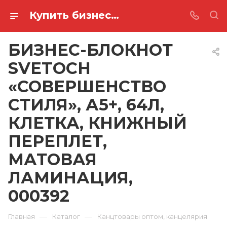
Купить бизнес-блокнот svetoch «совершенство стиля», а5+, 64л, клетка, книжный переплет, матовая ламинация, 000392 в Ростове-на-Дону
БИЗНЕС-БЛОКНОТ
SVETOCH
«СОВЕРШЕНСТВО
СТИЛЯ», А5+, 64Л,
КЛЕТКА, КНИЖНЫЙ
ПЕРЕПЛЕТ,
МАТОВАЯ
ЛАМИНАЦИЯ,
000392
—
—
Главная
Каталог
Канцтовары оптом, канцелярия