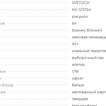
SVETOCH
КК-123754
рисунок
тов
64
Бизнес-блокнот
матовая ламинац
А5+
книжный перепл
выборочный лак
клетка
вок
1/18
к
офсет
о блока
белый
жки
мелованный карт
твердая
Нет проблем