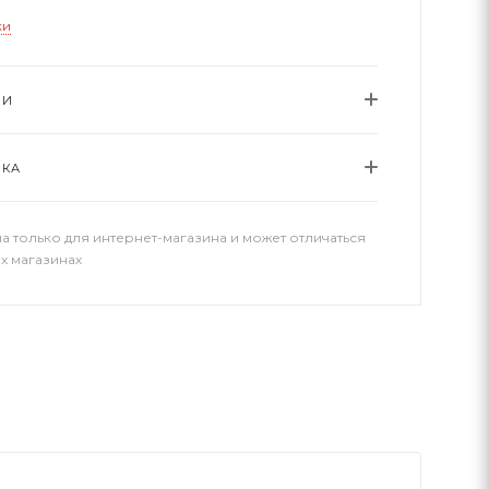
ки
ИИ
ВКА
а только для интернет-магазина и может отличаться
х магазинах