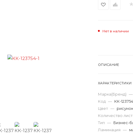
Нет в наличии
ОПИСАНИЕ
ХАРАКТЕРИСТИКИ
Марка(Бренд)
—
Код
—
КК-12375
Цвет
—
рисуно
Количество лис
Тип
—
Бизнес-б
Ламинация
—
м