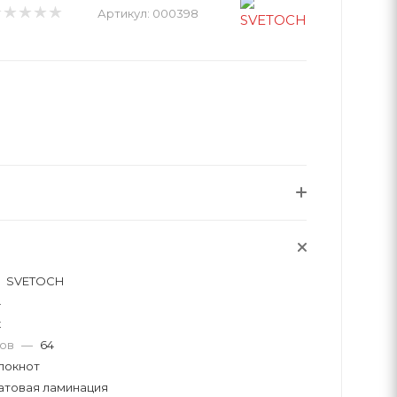
Артикул:
000398
SVETOCH
4
к
тов
—
64
локнот
атовая ламинация