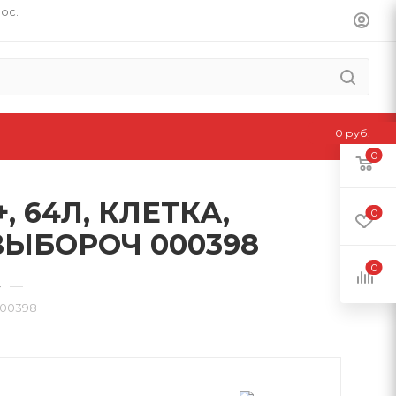
пос.
0 руб.
0
 64Л, КЛЕТКА,
0
ЫБОРОЧ 000398
0
—
00398