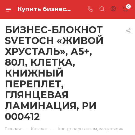
0
Купить бизнес-блокнот svetoch «живой хрусталь», а5+, 80л, клетка, книжный переплет, глянцевая ламинация, ри 000412 в Ростове-на-Дону
БИЗНЕС-БЛОКНОТ
SVETOCH «ЖИВОЙ
ХРУСТАЛЬ», А5+,
80Л, КЛЕТКА,
КНИЖНЫЙ
ПЕРЕПЛЕТ,
ГЛЯНЦЕВАЯ
ЛАМИНАЦИЯ, РИ
000412
—
—
Главная
Каталог
Канцтовары оптом, канцелярия