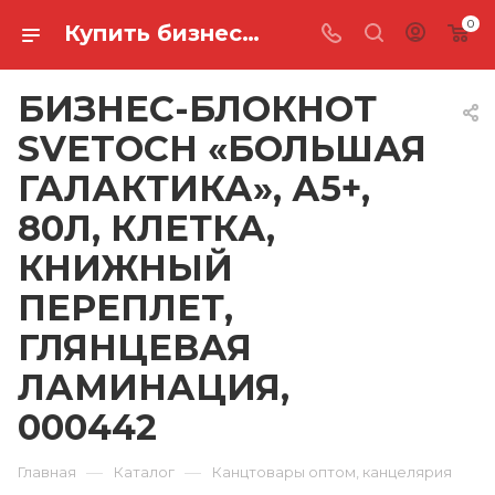
0
Купить бизнес-блокнот svetoch «большая галактика», а5+, 80л, клетка, книжный переплет, глянцевая ламинация, 000442 в Ростове-на-Дону
БИЗНЕС-БЛОКНОТ
SVETOCH «БОЛЬШАЯ
ГАЛАКТИКА», А5+,
80Л, КЛЕТКА,
КНИЖНЫЙ
ПЕРЕПЛЕТ,
ГЛЯНЦЕВАЯ
ЛАМИНАЦИЯ,
000442
—
—
Главная
Каталог
Канцтовары оптом, канцелярия