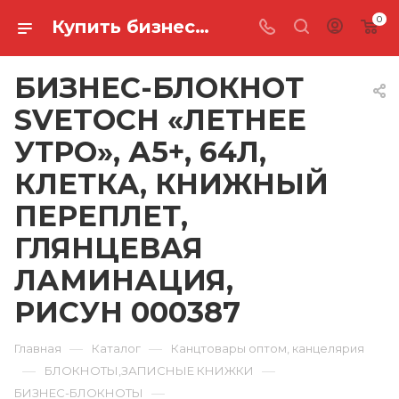
0
Купить бизнес-блокнот svetoch «летнее утро», а5+, 64л, клетка, книжный переплет, глянцевая ламинация, рисун 000387 в Ростове-на-Дону
БИЗНЕС-БЛОКНОТ
SVETOCH «ЛЕТНЕЕ
УТРО», А5+, 64Л,
КЛЕТКА, КНИЖНЫЙ
ПЕРЕПЛЕТ,
ГЛЯНЦЕВАЯ
ЛАМИНАЦИЯ,
РИСУН 000387
—
—
Главная
Каталог
Канцтовары оптом, канцелярия
—
—
БЛОКНОТЫ,ЗАПИСНЫЕ КНИЖКИ
—
БИЗНЕС-БЛОКНОТЫ