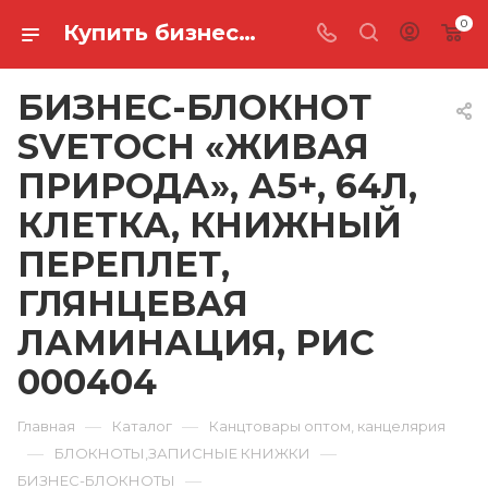
0
Купить бизнес-блокнот svetoch «живая природа», а5+, 64л, клетка, книжный переплет, глянцевая ламинация, рис 000404 в Ростове-на-Дону
БИЗНЕС-БЛОКНОТ
SVETOCH «ЖИВАЯ
ПРИРОДА», А5+, 64Л,
КЛЕТКА, КНИЖНЫЙ
ПЕРЕПЛЕТ,
ГЛЯНЦЕВАЯ
ЛАМИНАЦИЯ, РИС
000404
—
—
Главная
Каталог
Канцтовары оптом, канцелярия
—
—
БЛОКНОТЫ,ЗАПИСНЫЕ КНИЖКИ
—
БИЗНЕС-БЛОКНОТЫ