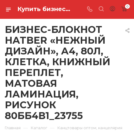
0
Купить бизнес-блокнот hatber «нежный дизайн», а4, 80л, клетка, книжный переплет, матовая ламинация, рисунок 80ББ4В1_23755 в Ростове-на-Дону
БИЗНЕС-БЛОКНОТ
HATBER «НЕЖНЫЙ
ДИЗАЙН», А4, 80Л,
КЛЕТКА, КНИЖНЫЙ
ПЕРЕПЛЕТ,
МАТОВАЯ
ЛАМИНАЦИЯ,
РИСУНОК
80ББ4В1_23755
—
—
Главная
Каталог
Канцтовары оптом, канцелярия