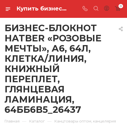
0
Купить бизнес-блокнот hatber «розовые мечты», а6, 64л, клетка/линия, книжный переплет, глянцевая ламинация, 64ББ6В5_26437 в Ростове-на-Дону
БИЗНЕС-БЛОКНОТ
HATBER «РОЗОВЫЕ
МЕЧТЫ», А6, 64Л,
КЛЕТКА/ЛИНИЯ,
КНИЖНЫЙ
ПЕРЕПЛЕТ,
ГЛЯНЦЕВАЯ
ЛАМИНАЦИЯ,
64ББ6В5_26437
—
—
Главная
Каталог
Канцтовары оптом, канцелярия