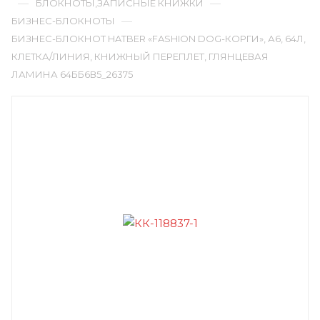
—
—
БЛОКНОТЫ,ЗАПИСНЫЕ КНИЖКИ
—
БИЗНЕС-БЛОКНОТЫ
БИЗНЕС-БЛОКНОТ HATBER «FASHION DOG-КОРГИ», А6, 64Л,
КЛЕТКА/ЛИНИЯ, КНИЖНЫЙ ПЕРЕПЛЕТ, ГЛЯНЦЕВАЯ
ЛАМИНА 64ББ6В5_26375