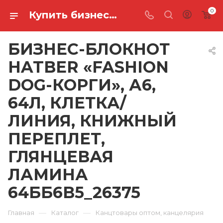
0
Купить бизнес-блокнот hatber «fashion dog-корги», а6, 64л, клетка/линия, книжный переплет, глянцевая ламина 64ББ6В5_26375 в Ростове-на-Дону
БИЗНЕС-БЛОКНОТ
HATBER «FASHION
DOG-КОРГИ», А6,
64Л, КЛЕТКА/
ЛИНИЯ, КНИЖНЫЙ
ПЕРЕПЛЕТ,
ГЛЯНЦЕВАЯ
ЛАМИНА
64ББ6В5_26375
—
—
Главная
Каталог
Канцтовары оптом, канцелярия