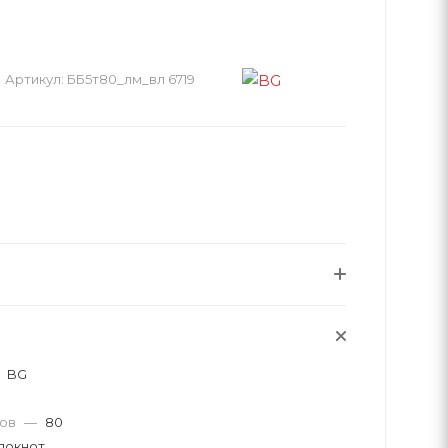
Артикул:
ББ5т80_лм_вл 6719
BG
тов
—
80
локнот