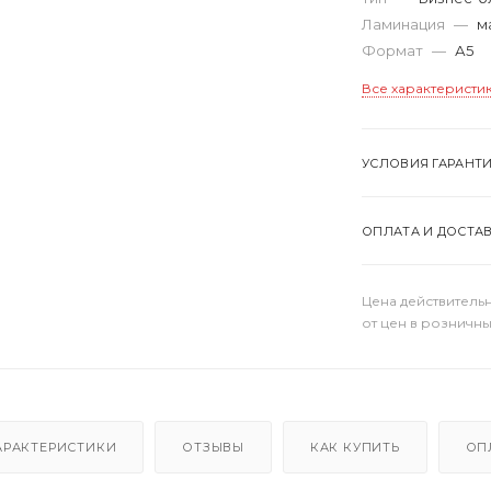
Ламинация
—
м
Формат
—
А5
Все характеристи
УСЛОВИЯ ГАРАНТ
ОПЛАТА И ДОСТА
Цена действительн
от цен в розничны
АРАКТЕРИСТИКИ
ОТЗЫВЫ
КАК КУПИТЬ
ОП