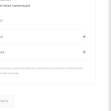
атовая ламинация
ки
ИИ
ВКА
а только для интернет-магазина и может отличаться
х магазинах
ЛАТА