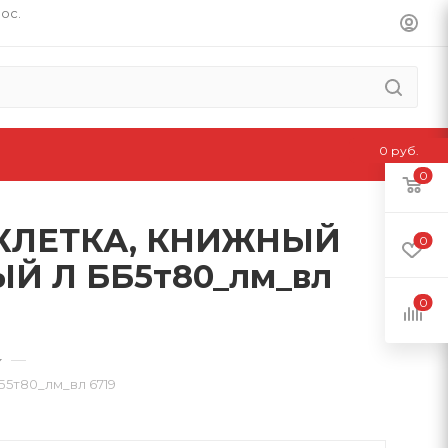
пос.
0 руб.
0
, КЛЕТКА, КНИЖНЫЙ
0
 Л ББ5т80_лм_вл
0
—
т80_лм_вл 6719