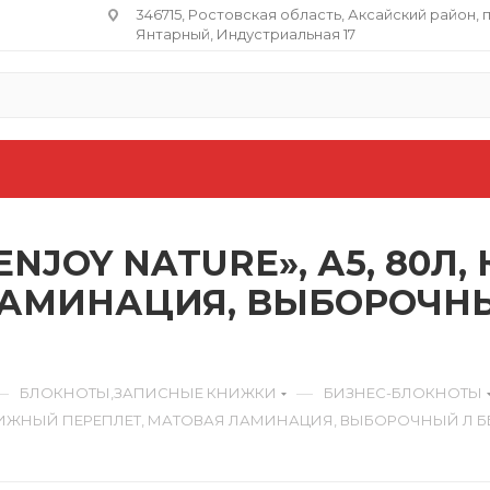
346715, Ростовская область​, Аксайский район, 
Янтарный, Индустриальная 17
NJOY NATURE», А5, 80Л
ЛАМИНАЦИЯ, ВЫБОРОЧНЫЙ
—
—
БЛОКНОТЫ,ЗАПИСНЫЕ КНИЖКИ
БИЗНЕС-БЛОКНОТЫ
 КНИЖНЫЙ ПЕРЕПЛЕТ, МАТОВАЯ ЛАМИНАЦИЯ, ВЫБОРОЧНЫЙ Л ББ5